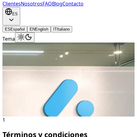
Clientes
Nosotros
FAQ
Blog
Contacto
ES
ES
Español
EN
English
IT
Italiano
Tema
Términos y Condiciones
Lee nuestros términos y
condiciones de uso
Ver más
1
Términos y condiciones