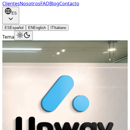
Clientes
Nosotros
FAQ
Blog
Contacto
ES
ES
Español
EN
English
IT
Italiano
Tema
Tenemos tu respuesta
No dudes en contactarnos para que
podamos asesorarte. Completá el
formulario de contacto o presioná
el botón de chat para hablar con un
representante en tiempo real.
📞
Contactarme con un asesor