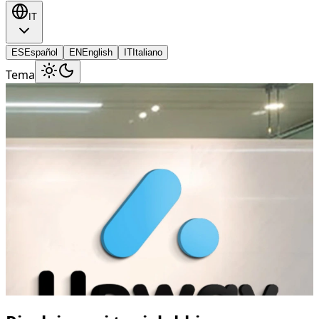
IT
ES
Español
EN
English
IT
Italiano
Tema
Qualcosa non ti è chiaro?
Non preoccuparti, ti consigliamo
per scegliere ciò di cui hai
veramente bisogno.
📞
Contatta un consulente
Scopri di più