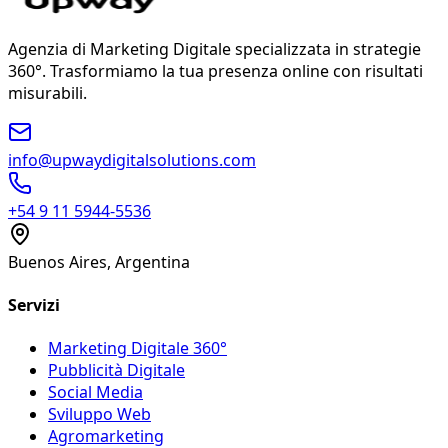
Vogliamo che resti con noi perché vedi risultati.
richieste, vendite, posizionamento e altro. Inoltre, ti
spieghiamo cosa è stato fatto, cosa sta funzionando
Agenzia di Marketing Digitale specializzata in strategie
meglio e cosa aggiusteremo per continuare a
360°. Trasformiamo la tua presenza online con risultati
migliorare.
misurabili.
info@upwaydigitalsolutions.com
+54 9 11 5944-5536
Buenos Aires, Argentina
Servizi
Marketing Digitale 360°
Pubblicità Digitale
Social Media
Sviluppo Web
Agromarketing