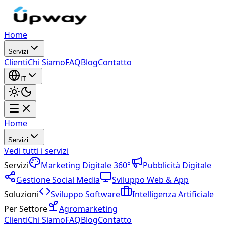
Home
Servizi
Clienti
Chi Siamo
FAQ
Blog
Contatto
IT
Home
Servizi
Vedi tutti i servizi
Servizi
Marketing Digitale 360°
Pubblicità Digitale
Gestione Social Media
Sviluppo Web & App
Soluzioni
Sviluppo Software
Intelligenza Artificiale
Per Settore
Agromarketing
Clienti
Chi Siamo
FAQ
Blog
Contatto